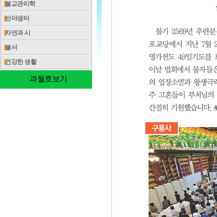
불교관리학
반야샘터
자연과 시
불서
건강한 생활
과월호보기