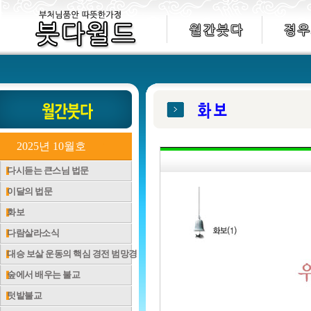
2025년 10월호
다시듣는 큰스님 법문
이달의 법문
화보
다람살라소식
대승 보살 운동의 핵심 경전 범망경
숲에서 배우는 불교
텃밭불교