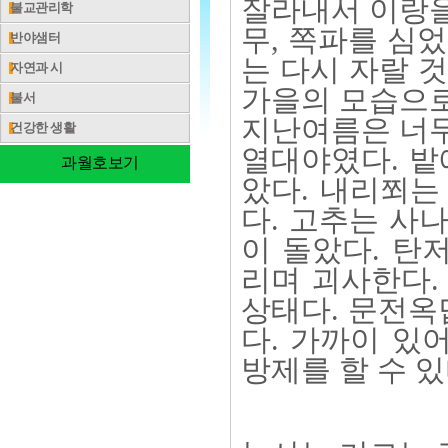
잘라내서 이랑을
불교관리학
무, 쪽파를 심
반야샘터
는 다시 자랄 
자연과 시
가을의 모습으로
불서
지난여름은 너무
건강한 생활
열대야였다. 밭
과월호보기
았다. 내리쬐는
다. 고추는 사
이 돌았다. 탄
리며 괴사한다.
상태다. 문전옥
다. 가까이 있
방제를 할 수 