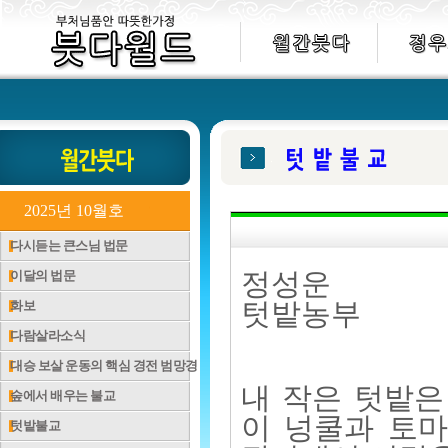
2025년 10월호
다시듣는 큰스님 법문
이달의 법문
정성운
화보
텃밭농부
다람살라소식
대승 보살 운동의 핵심 경전 범망경
내 작은 텃밭은
숲에서 배우는 불교
이 넝쿨과 토마
텃밭불교