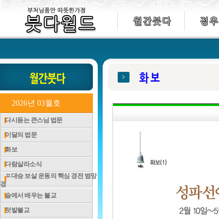
2026년 03월호
다시듣는 큰스님 법문
이달의 법문
화보
다람살라소식
ㅍ대승 보살 운동의 핵심 경전 범망
경
숲에서 배우는 불교
텃밭불교