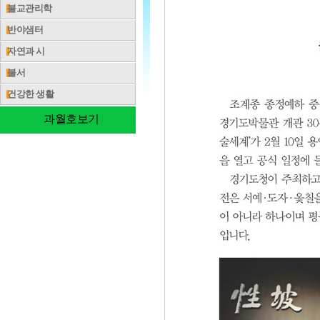
불교관리학
반야샘터
자연과 시
불서
건강한 생활
과월호보기