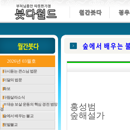
2026년 03월호
다시듣는 큰스님 법문
이달의 법문
화보
다람살라소식
ㅍ대승 보살 운동의 핵심 경전 범망
홍성범
경
숲해설가
숲에서 배우는 불교
텃밭불교