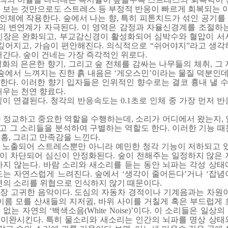
 보는 것만으로도 스트레스 등 부정적 반응이 빠르게 회복되는 
인체에 작용한다. 숲에서 나는 향, 특히 피톤치드가 섞인 공기를
뇌의 변연계가 자극된다. 이 영역은 감정과 자율신경계를 조절하는
긴장은 완화되고, 부교감신경이 활성화되어 심박수와 혈압이 서
 깊어지고, 가슴이 편안해진다. 의식적으로 “쉬어야지”라고 생각
어간다. 숲이 건네는 가장 즉각적인 위로다.
화의 은은한 향기, 그리고 숲 전체를 감싸는 나무들의 체취, 그
 숲에서 느껴지는 진한 흙 내음은 ‘게오스민’이라는 물질 덕분인데
다. 이러한 향기 입자들은 인위적인 향수로는 결코 흉내 낼 수 
깨우는 천연 향료다.
이 연결된다. 청각의 반응속도는 0.1초로 인체 중 가장 먼저 
 정교하고 중요한 역할을 수행하는데, 소리가 어디에서 왔는지, 
고 그 소리들을 분석하여 구별하는 역할도 한다. 이러한 기능 때
흥, 그리고 만족감을 느낀다.
 노출되어 스트레스뿐만 아니라 예민한 청각 기능이 저하되고 있
이 차단되어 심신이 안정화된다. 숲이 전해주는 일정하지 않은 
가지 않는다. 바람 소리와 새소리를 듣는 동안 뇌파는 각성 상태
도는 자연스럽게 느려진다. 숲에서 ‘생각이 줄어든다’거나 ‘잡념
연의 소리를 위협으로 인식하지 않기 때문이다.
장 고귀한 음악이다. 도심의 자동차 경적이나 기계음과는 차원이
이름 모를 산새들의 지저귐, 바위 사이를 거칠게 혹은 부드럽게 
는 자연의 ‘백색소음(White Noise)’이다. 이 소리들은 일상
이완시킨다. 특히 물소리와 새소리는 인간의 뇌파를 명상 상태