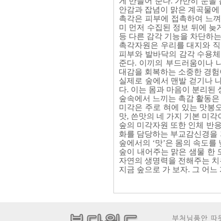
게 만들어 준다. 가만히 눈을
안감과 잡념이 맑은 계곡물에
촉각은 피부에 접촉하여 느껴지
미 먼저 수집된 정보 뒤에 
등 다른 감각 기능을 차단하는
촉각자원은 우리를 대지와 직
피부와 발바닥의 감각 수용체
준다. 이끼의 부드러움이나 
대감을 회복하는 소중한 경험이
실제로 숲에서 맨발 걷기나 나
다. 이는 몸과 마음이 분리된
숲속에서 느끼는 촉감 활동은 
미각은 주로 혀에 있는 맛봉오리(
맛, 쓴맛의 네 가지 기본 미각
숲의 미각자원 또한 인체 반응
화를 담당하는 부교감신경을 자
숲에서의 ‘맛’은 몸의 속도를
숲이 내어주는 맑은 샘물 한 
자연의 생명력을 전해주는 치
지금 숲으로 가 보자. 그 어느