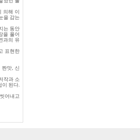
 쌓였던 불
 의해 이
눈을 감는
지는 동안
장을 풀어
연과의 유
고 표현한
 짠맛, 신
저작과 소
이 된다.
를 씻어내고