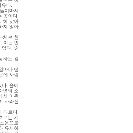
이유다.
 들이마시
 곳이다.
서히 낮아
하지 않아
 자체로 천
, 이는 인
없다. 숲
반응하는 감
얼마나 떨
문에 사람
다. 숲에
자연의 소
에서 이완
이 사라진
 다르다.
흐르는 계
의 소음으로
와 유사하