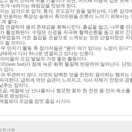
 감고 숲의 소리에 귀를 기울이다 보면, 어느새 마음속 깊은 곳에
 씻겨 내려가는 해방감을 맛보게 된다.
는 감각으로 압각, 통각, 온도감각 등을 말하는데, 다른 감각에
늦게 반응하는 특성상 숲에서 촉각자원을 오롯이 느끼기 위해서는 
 게 좋다.
접 연결하여 몸의 존재감을 회복시킨다. 흙길을 밟고, 나무를 만
가 활성화된다. 수많은 신경을 자극해 혈액순환을 돕고 몸의 긴
나무껍질의 거친 질감을 손끝으로 느껴보는 것은 단절되었던 자
 될 것이다.
무 만지기 활동 후 참가자들은 “몸이 여기 있다는 느낌이 든다”
 상태에서 다시 하나로 연결되고 있다는 신호다.
아이들의 오감 발달의 가장 좋은 활동이다.
taste bud)가 침에 녹은 화학 물질에 반응하여 일어난다. 단맛,
이 있다.
과 무관하지 않다. 자연의 담백한 맛을 천천히 음미하는 행위는 
극한다. 급하게 먹던 습관이 느려지고, 식사 자체가 안정의 경험
 낮추는 장치다.
모금, 제철에 난 산나물이나 향긋한 꽃차 한 잔은 몸 안의 독소
유로 완성된다.
 계절보다 오감을 맘껏 즐길 시기다.