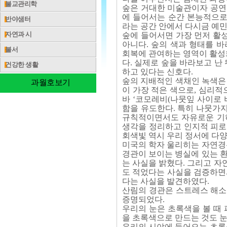
불교관리학
​숲은 거대한 미술관이자 공연
에 들어서는 순간 본능적으로
반야샘터
라는 공간 안에서 다시금 예
자연과 시
숲에 들어서면 가장 먼저 활
아니다. 숲의 색과 형태를 
불서
회복에 관여하는 영역이 활성화
다. 실제로 숲을 바라보고 난
건강한 생활
하고 있다는 신호다.
숲의 지배적인 색채인 녹색은
과월호보기
이 가장 적은 색으로, 심리적
바 ‘코모레비(나뭇잎 사이로 
함을 유도한다. 특히 나뭇가지
규칙적이면서도 자유로운 기하
생각을 정리하고 인지적 피로
회색빛 역시 우리 정서에 다양
미국의 학자 울리히는 자연경
경관이 보이는 병실에 있는 
는 사실을 밝혔다. 그리고 자
도 적었다는 사실을 검증하면
다는 사실을 발견하였다.
산림의 경관은 스트레스 해소
증명되었다.
우리의 눈은 초록색을 볼 때 
을 초록색으로 만드는 것도 눈
우리의 시야에 들어오는 초록