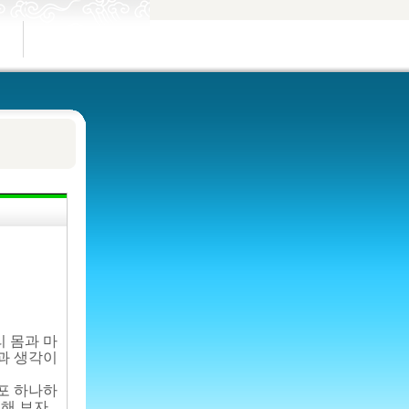
 몸과 마
정과 생각이
포 하나하
해 보자.