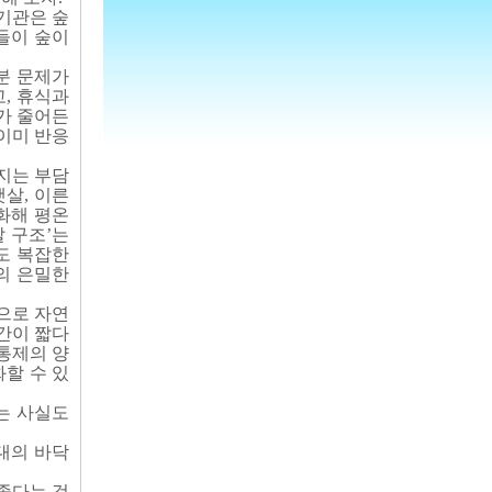
기관은 숲
들이 숲이
분 문제가
, 휴식과
가 줄어든
 이미 반응
지는 부담
햇살, 이른
화해 평온
탈 구조’는
도 복잡한
의 은밀한
으로 자연
간이 짧다
통제의 양
할 수 있
는 사실도
대의 바닥
좋다는 것