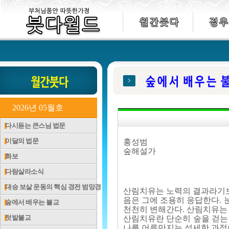
2026년 05월호
다시듣는 큰스님 법문
이달의 법문
홍성범
숲해설가
화보
다람살라소식
대승 보살 운동의 핵심 경전 범망경
산림치유는 노력의 결과라기보다
음은 그에 조용히 응답한다. 눈
숲에서 배우는 불교
천천히 변해간다. 산림치유는 
텃밭불교
산림치유란 단순히 숲을 걷는
나를 어루만지는 섬세한 과정