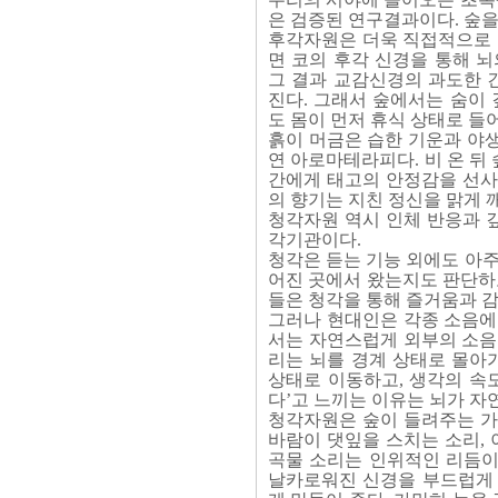
은 검증된 연구결과이다. 숲을
후각자원은 더욱 직접적으로 
면 코의 후각 신경을 통해 
그 결과 교감신경의 과도한 
진다. 그래서 숲에서는 숨이
도 몸이 먼저 휴식 상태로 들
흙이 머금은 습한 기운과 야생
연 아로마테라피다. 비 온 뒤
간에게 태고의 안정감을 선사한
의 향기는 지친 정신을 맑게 
청각자원 역시 인체 반응과 깊
각기관이다.
청각은 듣는 기능 외에도 아주
어진 곳에서 왔는지도 판단하
들은 청각을 통해 즐거움과 감
그러나 현대인은 각종 소음에
서는 자연스럽게 외부의 소음
리는 뇌를 경계 상태로 몰아
상태로 이동하고, 생각의 속
다’고 느끼는 이유는 뇌가 자
청각자원은 숲이 들려주는 가
바람이 댓잎을 스치는 소리, 
곡물 소리는 인위적인 리듬이 없
날카로워진 신경을 부드럽게 