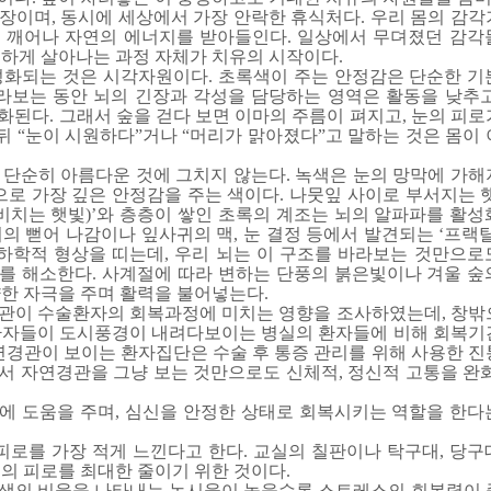
장이며, 동시에 세상에서 가장 안락한 휴식처다. 우리 몸의 감각
 깨어나 자연의 에너지를 받아들인다. 일상에서 무뎌졌던 감각
민하게 살아나는 과정 자체가 치유의 시작이다.
성화되는 것은 시각자원이다. 초록색이 주는 안정감은 단순한 기
바라보는 동안 뇌의 긴장과 각성을 담당하는 영역은 활동을 낮추고
된다. 그래서 숲을 걷다 보면 이마의 주름이 펴지고, 눈의 피로
 뒤 “눈이 시원하다”거나 “머리가 맑아졌다”고 말하는 것은 몸이
 단순히 아름다운 것에 그치지 않는다. 녹색은 눈의 망막에 가해
으로 가장 깊은 안정감을 주는 색이다. 나뭇잎 사이로 부서지는 
비치는 햇빛)’와 층층이 쌓인 초록의 계조는 뇌의 알파파를 활성
의 뻗어 나감이나 잎사귀의 맥, 눈 결정 등에서 발견되는 ‘프랙
학적 형상을 띠는데, 우리 뇌는 이 구조를 바라보는 것만으로
를 해소한다. 사계절에 따라 변하는 단풍의 붉은빛이나 겨울 숲
한 자극을 주며 활력을 불어넣는다.
관이 수술환자의 회복과정에 미치는 영향을 조사하였는데, 창밖
환자들이 도시풍경이 내려다보이는 병실의 환자들에 비해 회복기
연경관이 보이는 환자집단은 수술 후 통증 관리를 위해 사용한 진
서 자연경관을 그냥 보는 것만으로도 신체적, 정신적 고통을 완화
에 도움을 주며, 심신을 안정한 상태로 회복시키는 역할을 한다
피로를 가장 적게 느낀다고 한다. 교실의 칠판이나 탁구대, 당구
의 피로를 최대한 줄이기 위한 것이다.
색의 비율을 나타내는 녹시율이 높을수록 스트레스의 회복력이 