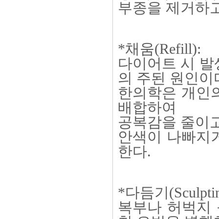
부종을 제거하고
*채움(Refill):
다이어트 시 발
의 주된 원인이
한의학은 개인의
배합하여
공복감을 줄이
안색이 나빠지거
한다.
*다듬기(Sculptin
복부나 허벅지 