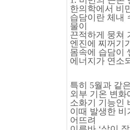
1. 비만의 근본 
한의학에서 비만
습담이란 체내 
물이
끈적하게 뭉쳐 
엔진에 찌꺼기가
몸속에 습담이 
에너지가 연소되
특히 5월과 같
외부 기온 변화
소화기 기능인 
이때 발생한 비
어뜨려
이른바 ‘살이 잘