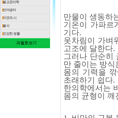
불교관리학
반야샘터
만물이 생동하는
자연과 시
기온이 가파르
불서
기다.
건강한 생활
옷차림이 가벼워
과월호보기
고조에 달한다.
그러나 단순히 
만 줄이는 방식
몸의 기력을 
초래하기 쉽다.
한의학에서는 비
몸의 균형이 깨