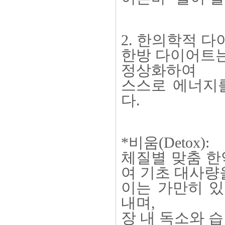
2. 한의학적 
한방 다이어트는
정상화하여
스스로 에너지를
다.
*비움(Detox):
체질별 맞춤 한
여 기초 대사량
이는 가만히 있
내며,
장 내 독소와 