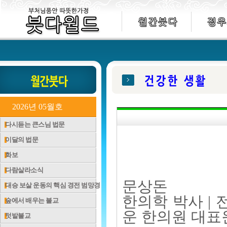
2026년 05월호
다시듣는 큰스님 법문
이달의 법문
화보
다람살라소식
문상돈
대승 보살 운동의 핵심 경전 범망경
한의학 박사 |
숲에서 배우는 불교
운 한의원 대표
텃밭불교