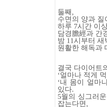
둘째,
수면의 양과 질
하루 7시간 이상
담경膽經과 간
밤 11시부터 
원활한 해독과 
결국 다이어트
‘얼마나 적게 
‘내 몸이 얼마
있다.
5월의 싱그러운
잡는다면,