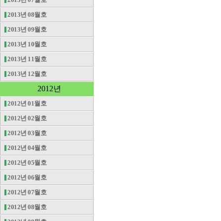
2013년 08월호
2013년 09월호
2013년 10월호
2013년 11월호
2013년 12월호
2012년
2012년 01월호
2012년 02월호
2012년 03월호
2012년 04월호
2012년 05월호
2012년 06월호
2012년 07월호
2012년 08월호