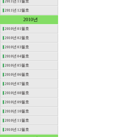
2011년 11월호
2011년 12월호
2010년
2010년 01월호
2010년 02월호
2010년 03월호
2010년 04월호
2010년 05월호
2010년 06월호
2010년 07월호
2010년 08월호
2010년 09월호
2010년 10월호
2010년 11월호
2010년 12월호