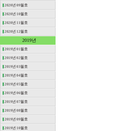
2020년 09월호
2020년 10월호
2020년 11월호
2020년 12월호
2019년
2019년 01월호
2019년 02월호
2019년 03월호
2019년 04월호
2019년 05월호
2019년 06월호
2019년 07월호
2019년 08월호
2019년 09월호
2019년 10월호