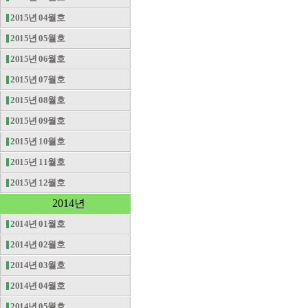
2015년 04월호
2015년 05월호
2015년 06월호
2015년 07월호
2015년 08월호
2015년 09월호
2015년 10월호
2015년 11월호
2015년 12월호
2014년
2014년 01월호
2014년 02월호
2014년 03월호
2014년 04월호
2014년 05월호