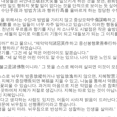
 대중들은 파안대소破顔大笑를 일으키게 하는 것을 보면, 환희
 어떤 일도 행하지 못할 일이 없다는 것을 단적으로 보이는 듯 싶어
, 수단手段과 방법方法과 행위行爲를 올바르게 하는 정당한 
적을 위해서는 수단과 방법을 가리지 않고 중상모략中傷謀略하고
를 쓰는 일들이 너무 자주 일어나고 있습니다. 이러한 행동을
. 천년의 푸르름과 향기를 지닌 저 소나무도 시발점은 작은 솔방
우는 세월의 깊이로 아름드리 기둥이 되고 대들보가 되는 그 이치
니까?” 하고 물으니, “제악막작諸惡莫作하고 중선봉행衆善奉行하
 행하라.)” 하였습니다.
기를, “그건 세 살 먹은 어린아이도 알겠습니다.”
, “세 살 먹은 어린 아이도 알 수는 있으나, 나이 많은 노인도
교是諸佛敎이니라.’ 그 뜻을 스스로 헤아려 살피면 이것이 모
 스스로 뉘우쳐 방종放縱하거나 방일放逸하지 않으면, 지혜智慧
 지혜가 증장增長되면 복福을 지을 수 있고, 나눔을 통해서 덕德
꽃피울 수 있습니다. 과거의 마음으로 지은 악업을 스스로 참
끗하여져 지혜가 저절로 생깁니다. 지혜는 따로 있는 것이 아닙니
인 지혜입니다.
다고 생각하는 사람도 있지만, 어둠이 사라져 밝음이 드러난다
 때문에 뉘우침도 선행善行이라고 했습니다.
생을 살지 마라. 뉘우침으로 반성하고 성찰하는 인생을 살아라.’