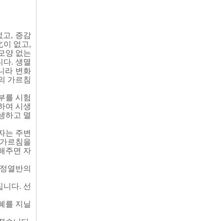
고, 증감
北이 없고,
모양 없는
다. 생멸
아니라 변화
의 가르침
부를 시험
하여 시생
생하고 멸
자는 주변
 가르침을
해주면 자
적정열반의
니다. 선
혜를 지닐