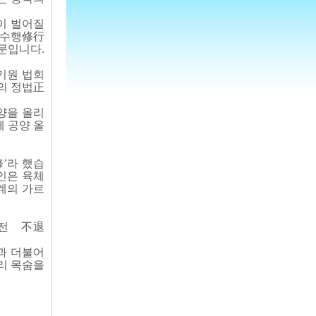
이 벌어질
 수행修行
문입니다.
기원 법회
의 정법正
양을 올리
 공양 올
’라 했습
노인은 육체
계의 가르
퇴전 不退
과 더불어
리 목숨을