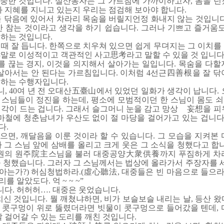
중한 것입니다. 설산동자는 그 가르침에 가까이하고자, 몸을 던
와 지혜를 지니고 있는지 우리는 점검해 보아야 합니다.
을 닦음에 있어서 차라리 목숨을 버릴지언정 화내지 않는 것입니다
만 참는 것이라고 생각을 하기 쉽습니다. 그러나 기쁘고 즐거움도
 하는 것입니다.
때 잘 듭니다. 한쪽으로 치우쳐 있으면 쉽게 무뎌지는 그 이치를
야말로 이성적이고 객관적인 사고思考라고 말할 수 있을 것 입니다
를 끊는 경지, 이것을 의지해서 살아가는 일입니다. 목숨을 다할
 살아서는 안 된다는 가르침입니다. 이처럼 4선근四善根을 잘 닦
 하는 수행자입니다.
 40여 년 전 오대산五臺山에서 있었던 일화가 생각이 납니다. 
스님들이 정진을 하는데, 평소에 모범적이던 한 스님이 몸도 
생각이 드는 겁니다. 그래서 슬그머니 눈을 감고 망상 妄想을 피
마철에 청춘남녀가 우산도 없이 절 마당을 걸어가고 있는 겁니다.
다.
면, 깨달음을 이룬 것이라 할 수 있습니다. 그 모습을 지켜본 
 그 스님 앞에 삼배를 올리고 크게 웃은 그 소식을 청했다고 합
 후원의 원주院主스님을 불러 대중공양大衆供養까지 푸짐하게 차
 청했습니다. 그러자 그 스님께서는 법상에 올라가서 주장자를 세
를 아는가?) 허심청법하라.(虛心聽法, 대중들은 빈 마음으로 들으라
 알았도다. 억 ~ ~ ~”
다. 허허허…. 대중은 웃었습니다.
치신 것입니다. 뭘 깨쳤냐하면, 비가 보슬보슬 내리는 날, 등산 
 콧구멍이 위로 뚫렸더라면 빗물이 콧구멍으로 들어갔을 텐데, 
잘 걸어갈 수 있는 도리를 깨친 것입니다.