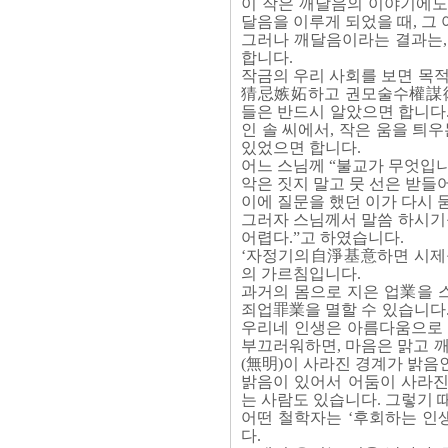
이 작은 깨달음의 이야기에도
달음을 이루게 되었을 때, 그
그러나 깨달음이라는 결과는
합니다.
작금의 우리 사회를 보면 목
猜忌嫉妬하고 권모술수權謀術數
들은 반드시 알았으면 합니다
인 솔 씨에서, 작은 움을 틔
있었으면 합니다.
어느 스님께 “불교가 무엇입
악은 짓지 말고 뭇 선은 받들어
이에 질문을 했던 이가 다시 묻
그러자 스님께서 말씀 하시기를
어렵다.”고 하였습니다.
‘자정기의自淨基意하면 시제불
의 가르침입니다.
과거의 몸으로 지은 업業을
죄업罪業을 멸할 수 있습니다.
우리네 인생은 아름다움으로 
부끄러워하면, 마음은 맑고 깨
(無明)이 사라진 경계가 밝음
밝음이 있어서 어둠이 사라진
는 사람도 있습니다. 그렇기
어떤 철학자는 ‘후회하는 인
다.