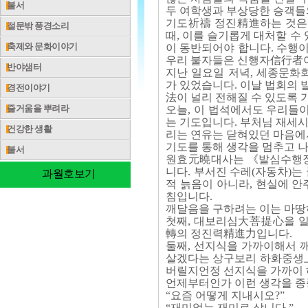
불서
두 여학생과 부상당한 승객들
기도祈禱 정진精進하는 것은 
절문밖 풍경소리
때, 이를 슬기롭게 대처할 수
축제와 문화이야기
이 동반되어야 합니다. 수행
우리 불자들은 신행자信行者
반야샘터
지난 일요일 저녁, 세종문화
가 있었습니다. 이날 법회의 
경전이야기
法이 널리 전해질 수 있도록
즐거움을 뿌려라
오늘, 이 법석에서도 우리들
는 기도입니다. 부처님 재세
건강한 생활
리는 연유는 닫혀있던 마음에
기도를 통해 생각을 멈추고 
불서
원효元曉대사는 《발심수행장
니다. 부서진 수레(자동차)는
과월호보기
적 늙음이 아니라, 현실에 
침입니다.
깨달음을 구하려는 이는 마땅
첫째, 대보리심大菩提心을 일
轉의 정진력精進力입니다.
둘째, 선지식을 가까이해서 
살겠다는 상구보리 하화중생
버릴지언정 선지식을 가까이 
언제부터인가 이런 생각을 종
“요즘 어떻게 지내시오?”
“재미없는 재미로 삽니다.”