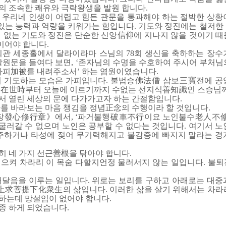
의 조속한 쾌유와 극락왕생을 발원 합니다.
우리네 인생이 어렵고 힘든 관문을 통과해야 하는 절박한 상황
 있는 능력과 역량을 키워가는 힘입니다. 기도와 정진에는 철저한
이 없는 기도와 정진은 단순한 신앙信仰에 지나지 않을 것이기 때
이어야 합니다.
회관 세종홀에서 달라이라마 스님의 78회 생신을 축하하는 장수
발원문을 들여다 보면, ‘존자님의 수명을 수호하여 주시어 부처님
 가피加被를 내려주소서’ 하는 염원이였습니다.
이 기도하는 모습은 가피입니다. 불법승佛法僧 삼보三寶전에 공
시在世時부터 오늘에 이르기까지 수없는 선지식善知識인 스승님께
서 열린 세상의 문에 다가가고자 하는 간절함입니다.
나를 바라보는 마음 챙김을 정념正念의 수행이라 할 것입니다.
發心修行章》에서, ‘파거불행破車不行이요 노인불수老人不修
 굴러갈 수 없으며 노인은 공부할 수 없다는 것입니다. 여기서 
안주하거나 타성에 젖어 무기력해지고 불감증에 빠지지 말라는 경
히 네 가지 선근善根을 닦아야 합니다.
으켜 차라리 이 목숨 다할지언정 물러서지 않는 일입니다. 불
깨달음을 이루는 일입니다. 위로는 보리를 구하고 아래로는 대중
上求菩提下化衆生의 삶입니다. 이러한 삶을 살기 위해서는 차라
하는데 망설임이 없어야 합니다.
종 하게 되었습니다.