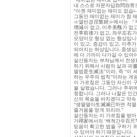
내 스스로 자문자답自問自答도
“이젠 재미없는 재미도 없습니
그동안 재미없는 재미가 참 재
≪열반경涅槃經≫에서는 『무
增減이 없고, 미추美醜가 없고
전후前後가 없고, 좌우左右가
모양이요 형상 없는 형상입니
이 있고, 증감이 있고, 미추
되어지는 허상입니다. 중생심
에 더 가까이 다가갈 수 있
설산동자는 부처님께서 전생
하기 위해서 사람의 살과 피
멸법是生滅法”이라, 즉 “이 
하는 우주의 법칙”이라는 게
이 가르침은 그동안 자신이 
을 살폈습니다. 그러나 주위
청합니다. 그러나 나찰은 인간
신의 목숨을 바치겠다고 약속
“생멸멸이生滅滅已하면 적멸위
즐거움을 얻게 되리라.”
설산동자는 이 가르침을 받아
가禪家에서의 ‘백척간두百尺
믿음이 확고한 법을 구하기 
수 있어야 하기 때문입니다.