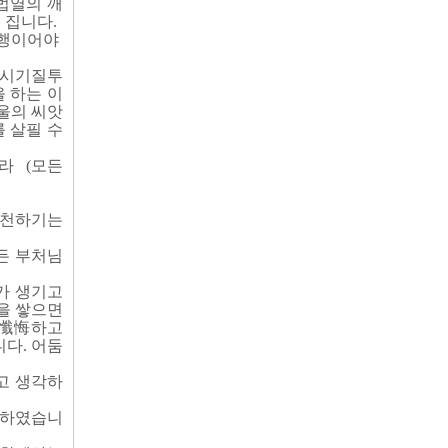
법열의 깨
 집니다.
수행이어야
 시기질투
 하는 이
울의 씨앗
를 살필 수
라 (모든
 실천하기는
든 부처님
가 생기고
을 쌓으면
회懺悔하고
다. 어둠
고 생각하
 하였습니