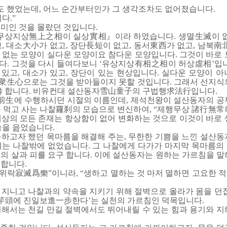
 했었는데, 어느 순간부터인가 그 생각조차도 없어졌습니다.
다.”
미인 것을 몰랐던 것입니다.
상지상無上之相이 실상實相』이라 하였습니다. 생멸生滅이 없
, 대소大小가 없고, 장단長短이 없고, 동서東西가 없고, 남북南
 없는 모양이 실다운 모양이요 참다운 모양입니다. 그것이 바로 
다. 그것을 다시 들여다보니 ‘유상지상有相之相이 허상虛相’입니
가 있고, 대소가 있고, 장단이 있는 현상입니다. 실다운 모양이 
衆生心으로는 그것을 받아들이지 못할 것입니다. 그래서 선지식
어야 합니다. 비유컨대 설산동자雪山童子의 구법행求法行입니다.
前生에 수행하시던 시절의 이름인데, 제석천왕이 설산동자의 공
를 먹고 사는 나찰羅刹의 모습으로 변신하여, “제행무상 諸行無常
세상의 모든 존재는 항상함이 없어 변화하는 것으로 이것이 바로 
송을 읊었습니다.
구하고자 했던 목마름을 해결해 주는, 무한한 기쁨을 느낀 설산동
에는 나찰밖에 없었습니다. 그 나찰에게 다가가 마지막 목마름의
의 살과 피를 요구 합니다. 이에 설산동자는 원하는 가르침을 말
 합니다.
락寂滅爲樂”이니라, “생하고 멸하는 것 마저 멸하면 고요한 
 지니고 나찰과의 약속을 지키기 위해 절벽으로 올라가 몸을 던집
竿頭에 진일보進一步한다’는 실천의 가르침인 덕목입니다.
위해서는 천길 만길 절벽에서도 뛰어내릴 수 있는 힘과 용기와 지