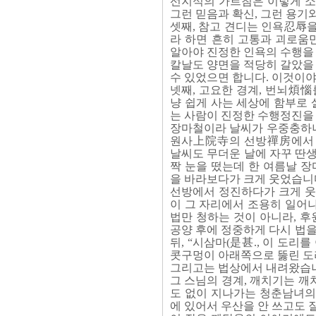
선지식의 가르침은 이렇게 소
그런 믿음과 확신, 그런 용기
셋째, 참고 견디는 인욕忍辱
라 하면 흔히 고통과 괴로움
알아야 진정한 인욕의 수행을
칼날도 양면을 적당히 갈았을 
수 있었으면 합니다. 이것이
넷째, 고요한 경계, 번뇌煩惱
냥 쉽게 사는 세상에 함부로
는 사람이 진정한 수행정진을
장마철이라 날씨가 우중충하니,
원사上院寺의 선방禪房에서 
날씨도 무더운 날에 자꾸 딴
짝 눈을 떴는데 한 여름날 장
을 바라보다가 크게 웃었습니
선방에서 정진하다가 크게 웃으
이 그 자리에서 조용히 일어나
법만 청하는 것이 아니라,
공양 후에 정중하게 다시 법을
뒤, “시삼마(是甚., 이 도리
콧구멍이 아래쪽으로 뚫린 도리를
그리고는 법상에서 내려왔습니
그 스님의 경계, 깨치기는 깨
도 없이 지나가는 청춘남녀의
에 있어서 우산을 안 쓰고도 