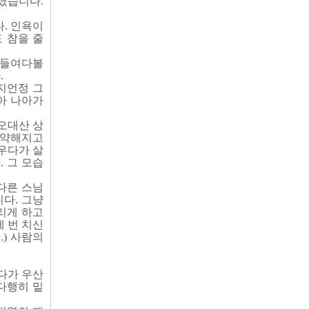
졌습니다.
. 인욕이
 참을 줄
 들여다볼
.
지언정 그
아 나아가
오대산 상
쇠약해지고
우다가 살
 그 모습
다른 스님
니다. 그냥
리게 하고
 번 치신
.) 사람의
왔다가 우산
다행히 밑