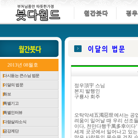
2013년 08월호
다시듣는 큰스님 법문
이달의 법문
정우頂宇 스님
본지 발행인
화보
구룡사 회주
특별기고
특별인터뷰
오탁악세五濁惡世에서는 공업共
려움이 일어날 때 우리 선조
다람살라소식
이다, 천만다행千萬多幸이다’ 
금강계단
세계 곳곳에서 일어나고 있는
많은 사람들의 목숨을 건질 