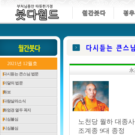
2021년 12월호
永
다시듣는 큰스님 법문
이달의 법문
화보
다람살라소식
화엄경 열두 꼭지
시심불심
노천당 월하 대종사
시심불심
조계종 9대 종정