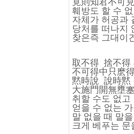
覓則知君不可見
훼방도 할 수 없
자체가 허공과 
당처를 떠나지 
찾은즉 그대이
取不得 捨不得
不可得中只麽得
黙時說 說時黙
大施門開無壅塞
취할 수도 없고
얻을 수 없는 
말 없을 때 말을
크게 베푸는 문