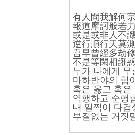
有人問我解何宗
報道摩訶般若力
或是或非人不識
逆行順行天莫測
吾早曾經多劫修
不是等閑相誑惑
누가 나에게 무
마하반야의 힘
혹은 옳고 혹은
역행하고 순행함
내 일찍이 다겁
부질없는 거짓