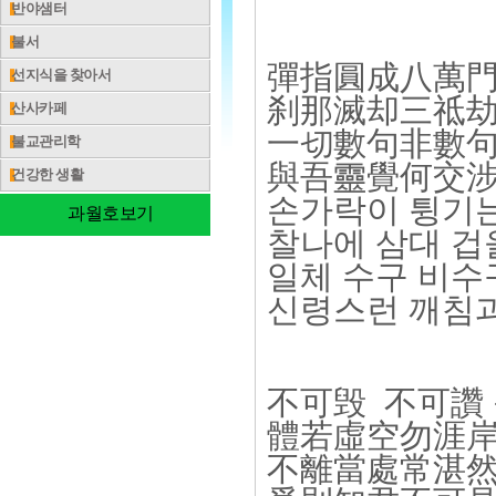
반야샘터
불서
彈指圓成八萬門
선지식을 찾아서
刹那滅却三祗劫
산사카페
一切數句非數句
불교관리학
與吾靈覺何交涉
건강한 생활
손가락이 튕기는
과월호보기
찰나에 삼대 겁
일체 수구 비수
신령스런 깨침과
不可毁 不可讚
體若虛空勿涯岸
不離當處常湛然