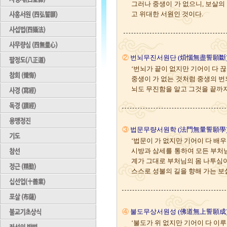
그러나 중생이 가 없으니, 보살의
고 위대한 서원인 것이다.
②
번뇌무진서원단 (煩惱無盡誓願斷
‘번뇌가 끝이 없지만 기어이 다 끊
중생이 가 없는 것처럼 중생의 번
뇌도 무진함을 알고 그것을 끝까
③
법문무량서원학 (法門無量誓願學
‘법문이 가 없지만 기어이 다 배우
시방과 삼세를 통하여 모든 부처님
계가 그대로 부처님의 몸 나투심이
스스로 성불의 길을 향해 가는 보
④
불도무상서원성 (佛道無上誓願成
‘불도가 위 없지만 기어이 다 이루