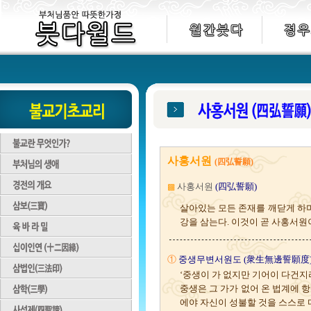
사홍서원
(四弘誓願)
사홍서원
(四弘誓願)
▩
살아있는 모든 존재를 깨닫게 하며
강을 삼는다. 이것이 곧 사홍서원
①
중생무변서원도 (衆生無邊誓願度
‘중생이 가 없지만 기어이 다건지리
중생은 그 가가 없어 온 법계에 
에야 자신이 성불할 것을 스스로 