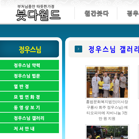
홍법문화복지법인(이사장
구룡사 회주 정우스님) 에
티오피아에 자비나눔 3천
만 원 지원