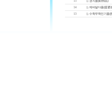
15
권지품(勸持品)
14
제바달다품(提婆
13
수학무학인기품(授