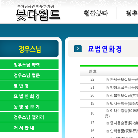
번 호
22
관세음보살보문품
21
약왕보살본사품(藥
20
상불경보살품(常不
19
법사공덕품(法師
여래수량품(如來壽
18
品)
17
종지용출품(從地
16
안락행품(安樂行品