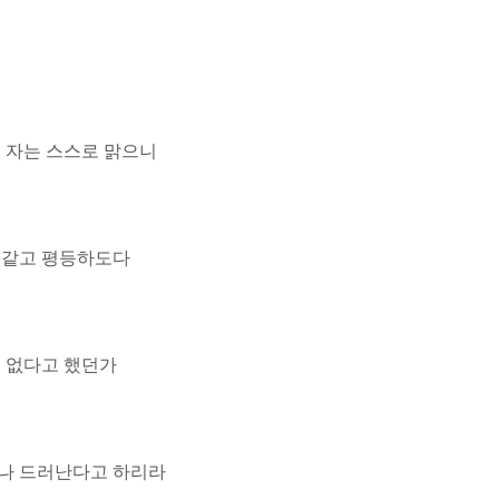
 자는 스스로 맑으니
결같고 평등하도다
이 없다고 했던가
나 드러난다고 하리라