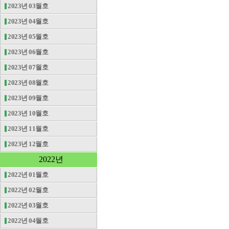
2023년 03월호
2023년 04월호
2023년 05월호
2023년 06월호
2023년 07월호
2023년 08월호
2023년 09월호
2023년 10월호
2023년 11월호
2023년 12월호
2022년
2022년 01월호
2022년 02월호
2022년 03월호
2022년 04월호