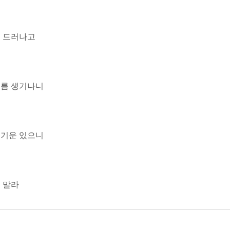
두 드러나고
이름 생기나니
 기운 있으니
 말라