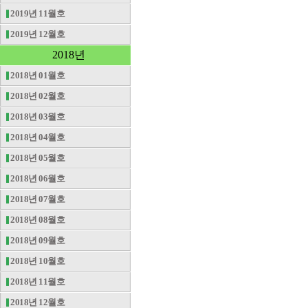
2019년 11월호
2019년 12월호
2018년
2018년 01월호
2018년 02월호
2018년 03월호
2018년 04월호
2018년 05월호
2018년 06월호
2018년 07월호
2018년 08월호
2018년 09월호
2018년 10월호
2018년 11월호
2018년 12월호