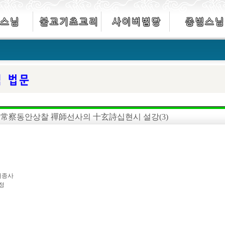
常察동안상찰 禪師선사의 十玄詩십현시 설강(3)
대종사
정