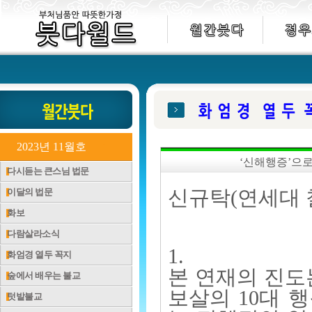
2023년 11월호
‘신해행증’으로 
다시듣는 큰스님 법문
이달의 법문
신규탁(연세대 
화보
다람살라소식
1.
화엄경 열두 꼭지
본 연재의 진도
숲에서 배우는 불교
보살의 10대 
텃밭불교